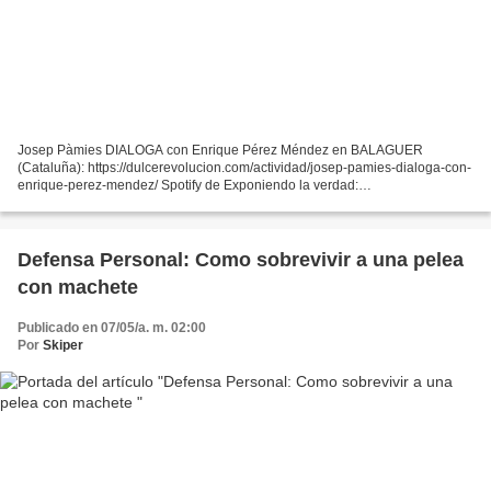
Josep Pàmies DIALOGA con Enrique Pérez Méndez en BALAGUER
(Cataluña): https://dulcerevolucion.com/actividad/josep-pamies-dialoga-con-
enrique-perez-mendez/ Spotify de Exponiendo la verdad:
https://open.spotify.com/show/62ldOUkjDGuJiQ9YkLoFV8?
si=e338646cbb774fb5...
Defensa Personal: Como sobrevivir a una pelea
con machete
Publicado en 07/05/a. m. 02:00
Por
Skiper