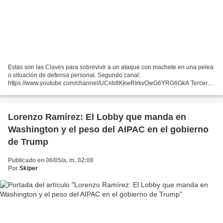
Estas son las Claves para sobrevivir a un ataque con machete en una pelea
o situación de defensa personal. Segundo canal:
https://www.youtube.com/channel/UCnb8KkwRIrkvOwG6YRG6GkA Tercer
canal de GamePlays: https://www.youtube.com/channel/UCY8ahz-
daiXyOSx5t0m6JcQ...
Lorenzo Ramírez: El Lobby que manda en
Washington y el peso del AIPAC en el gobierno
de Trump
Publicado en 06/05/a. m. 02:00
Por
Skiper