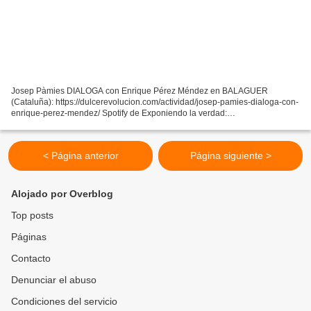
Josep Pàmies DIALOGA con Enrique Pérez Méndez en BALAGUER
(Cataluña): https://dulcerevolucion.com/actividad/josep-pamies-dialoga-con-
enrique-perez-mendez/ Spotify de Exponiendo la verdad:
https://open.spotify.com/show/62ldOUkjDGuJiQ9YkLoFV8?
si=e338646cbb774fb5...
< Página anterior
Página siguiente >
Alojado por Overblog
Top posts
Páginas
Contacto
Denunciar el abuso
Condiciones del servicio