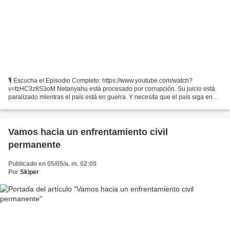
🎙️ Escucha el Episodio Completo: https://www.youtube.com/watch?
v=fzHC3z8S3oM Netanyahu está procesado por corrupción. Su juicio está
paralizado mientras el país está en guerra. Y necesita que el país siga en
guerra para que no le procesen. Lorenzo Ramírez...
Vamos hacia un enfrentamiento civil
permanente
Publicado en 05/05/a. m. 02:00
Por
Skiper