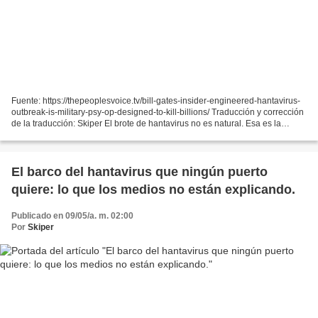
Fuente: https://thepeoplesvoice.tv/bill-gates-insider-engineered-hantavirus-
outbreak-is-military-psy-op-designed-to-kill-billions/ Traducción y corrección
de la traducción: Skiper El brote de hantavirus no es natural. Esa es la
revelación explosiva de...
El barco del hantavirus que ningún puerto
quiere: lo que los medios no están explicando.
Publicado en 09/05/a. m. 02:00
Por
Skiper