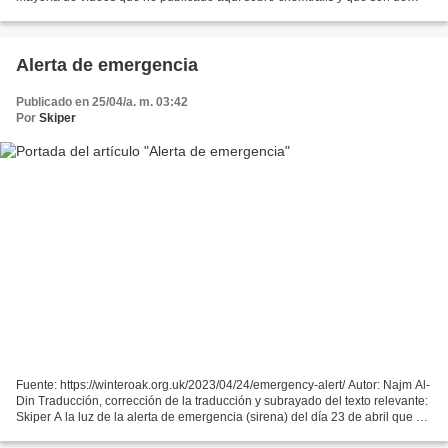
YouTube han sido brutalmente censurados...
Alerta de emergencia
Publicado en 25/04/a. m. 03:42
Por
Skiper
Fuente: https://winteroak.org.uk/2023/04/24/emergency-alert/ Autor: Najm Al-
Din Traducción, corrección de la traducción y subrayado del texto relevante:
Skiper A la luz de la alerta de emergencia (sirena) del día 23 de abril que se
probó en todos los...