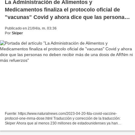
La Administración de Alimentos y
Medicamentos finaliza el protocolo oficial de
"vacunas" Covid y ahora dice que las personas
no deben recibir más de una dosis de ARNm ni
Publicado en 21/04/a. m. 03:36
más refuerzos
Por
Skiper
Fuente: https://www.naturalnews.com/2023-04-20-fda-covid-vaccine-
protocol-one-mrna-dose.html Traducción y corrección de la traducción:
Skiper Ahora que al menos 230 millones de estadounidenses ya han
recibido al menos dos dosis de una "vacuna" contra...