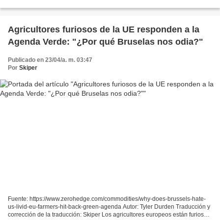
texto relevante: Skiper Historia...
Agricultores furiosos de la UE responden a la
Agenda Verde: "¿Por qué Bruselas nos odia?"
Publicado en 23/04/a. m. 03:47
Por
Skiper
Fuente: https://www.zerohedge.com/commodities/why-does-brussels-hate-
us-livid-eu-farmers-hit-back-green-agenda Autor: Tyler Durden Traducción y
corrección de la traducción: Skiper Los agricultores europeos están furiosos