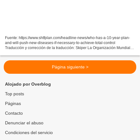
Fuente: https://www.shtfplan.com/headline-news/who-has-a-10-year-plan-
and-will-push-new-diseases-if-necessary-to-achieve-total-control
Traducción y corrección de la traducción: Skiper La Organización Mundial
de la Salud está operando bajo un plan de diez...
Página siguiente >
Alojado por Overblog
Top posts
Páginas
Contacto
Denunciar el abuso
Condiciones del servicio