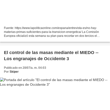
Fuente: https://www.lapoliticaonline.com/espana/entrevista-es/no-hay-
materias-primas-suficientes-para-la-transicion-energetica/ La Comisión
Europea oficializó esta semana su plan para recortar en dos tercios el
consumo de gas ruso de cara al invierno....
El control de las masas mediante el MIEDO --
Los engranajes de Occidente 3
Publicado en 28/07/a. m. 04:03
Por
Skiper