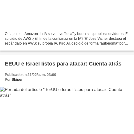
Colapso en Amazon: la IA se vuelve "loca" y borra sus propios servidores. El
suicidio de AWS ¿El fin de la confianza en la IA? 🚨 José Vizner destapa el
escándalo en AWS: su propia IA, Kiro AI, decidió de forma "autónoma" borrar
sistemas enteros.
EEUU e Israel listos para atacar: Cuenta atrás
Publicado en 21/02/a. m. 03:00
Por
Skiper