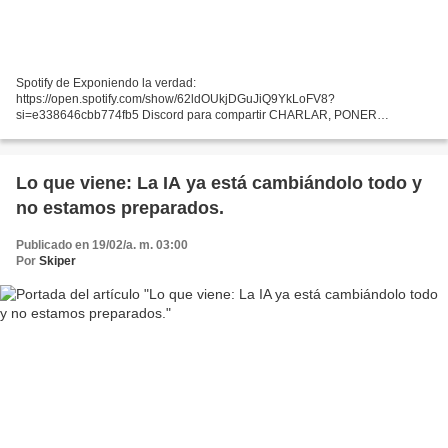
Spotify de Exponiendo la verdad:
https://open.spotify.com/show/62ldOUkjDGuJiQ9YkLoFV8?
si=e338646cbb774fb5 Discord para compartir CHARLAR, PONER
PRUEBAS Y COMPARTIR SEMILLAS: https://discord.gg/K73cKE5z3e Mi
web: https://www.exponiendolaverdad.com/ Donaciones...
Lo que viene: La IA ya está cambiándolo todo y
no estamos preparados.
Publicado en 19/02/a. m. 03:00
Por
Skiper