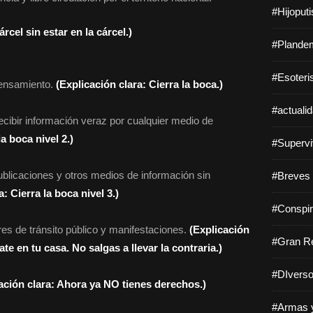
#Hijoput
rcel sin estar en la cárcel.)
#Plandem
#Esoteri
 pensamiento.
(Explicación clara: Cierra la boca.)
#actuali
ecibir información veraz por cualquier medio de
la boca nivel 2.)
#Supervi
publicaciones y otros medios de información sin
#Breves 
: Cierra la boca nivel 3.)
#Conspir
res de tránsito público y manifestaciones.
(Explicación
#Gran Re
e en tu casa. No salgas a llevar la contraria.)
#DIverso
ación clara: Ahora ya NO tienes derechos.)
#Armas y