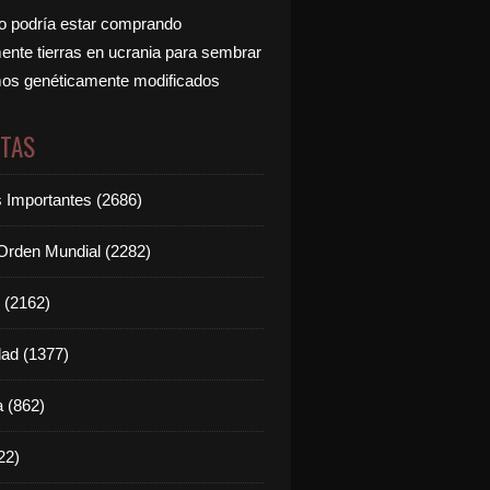
 podría estar comprando
nte tierras en ucrania para sembrar
os genéticamente modificados
ETAS
s Importantes (2686)
rden Mundial (2282)
 (2162)
dad (1377)
 (862)
22)