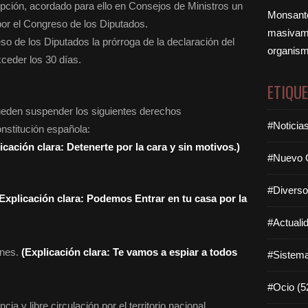
pción, acordado para ello en Consejos de Ministros un
Monsanto
por el Congreso de los Diputados.
masivame
so de los Diputados la prórroga de la declaración del
organism
ceder los 30 días.
ETIQU
ueden suspender los siguientes derechos
#Noticia
nstitución española:
icación clara: Detenerte por la cara y sin motivos.)
#Nuevo O
#Diverso
(Explicación clara: Podemos Entrar en tu casa por la
#Actuali
ones.
(Explicación clara: Te vamos a espiar a todos
#Sistema
#Ocio (5
cia y libre circulación por el territorio nacional.