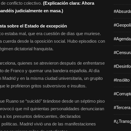
de conflicto colectivo.
(Explicación clara: Ahora
ndéis judicialmente en masa.)
#Absurdo
#Geopolí
ista sobre el Estado de excepción
co estaba mal, que era cuestión de días que muriese.
#Agenda 
 la cuerda desde la oposición social. Hubo episodios con
égimen dictatorial franquista.
#Censura
arcelona, quienes se atrevieron después de enfrentarse
#Desinfo
busto de Franco y quemar una bandera española. Al día
 Madrid y en la misma ciudad universitaria, un grupito
#Insólito
ue le profirieron gritos subversivos e insultos.
#Corrupt
ique Ruano se “suicidó” tirándose desde un séptimo piso
#Tercera
 provocó que mil quinientas personalidades denunciaran
cía a los presuntos delincuentes, declarados
#¿Transg
 políticas. Madrid vivió una de las manifestaciones