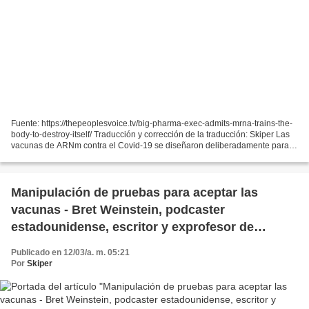
Fuente: https://thepeoplesvoice.tv/big-pharma-exec-admits-mrna-trains-the-
body-to-destroy-itself/ Traducción y corrección de la traducción: Skiper Las
vacunas de ARNm contra el Covid-19 se diseñaron deliberadamente para
no detener la transmisión del virus,...
Manipulación de pruebas para aceptar las
vacunas - Bret Weinstein, podcaster
estadounidense, escritor y exprofesor de
Biología Evolutiva: "No les somos de utilidad,
Publicado en 12/03/a. m. 05:21
nos dirigirán hacia el desastre."
Por
Skiper