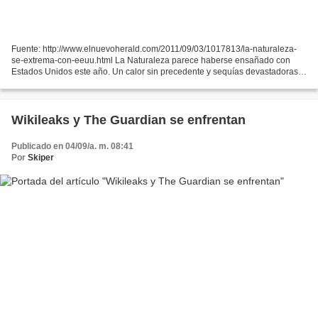
Fuente: http://www.elnuevoherald.com/2011/09/03/1017813/la-naturaleza-
se-extrema-con-eeuu.html La Naturaleza parece haberse ensañado con
Estados Unidos este año. Un calor sin precedente y sequías devastadoras.
Tornados mortíferos que arrasan con pueblos....
Wikileaks y The Guardian se enfrentan
Publicado en 04/09/a. m. 08:41
Por
Skiper