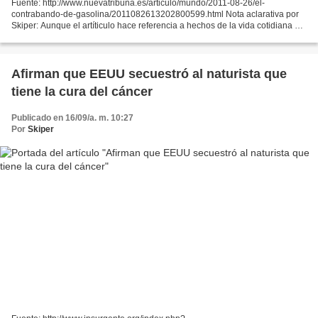
Fuente: http://www.nuevatribuna.es/articulo/mundo/2011-08-26/el-
contrabando-de-gasolina/2011082613202800599.html Nota aclarativa por
Skiper: Aunque el artíticulo hace referencia a hechos de la vida cotidiana en
Colombia, ha sido incluido en la categoría...
Afirman que EEUU secuestró al naturista que
tiene la cura del cáncer
Publicado en 16/09/a. m. 10:27
Por
Skiper