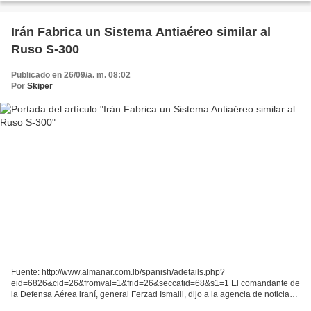
Irán Fabrica un Sistema Antiaéreo similar al
Ruso S-300
Publicado en 26/09/a. m. 08:02
Por
Skiper
Fuente: http://www.almanar.com.lb/spanish/adetails.php?
eid=6826&cid=26&fromval=1&frid=26&seccatid=68&s1=1 El comandante de
la Defensa Aérea iraní, general Ferzad Ismaili, dijo a la agencia de noticias
iraní Fars que “Irán está fabricando un sistema de...