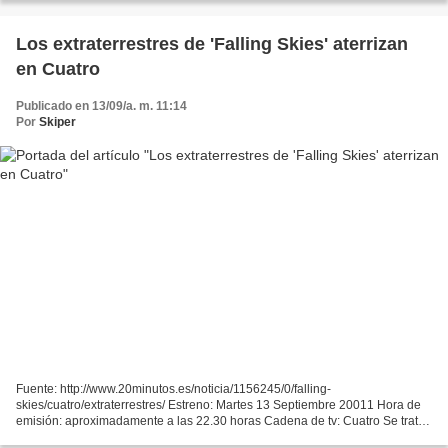
Los extraterrestres de 'Falling Skies' aterrizan
en Cuatro
Publicado en 13/09/a. m. 11:14
Por
Skiper
Fuente: http://www.20minutos.es/noticia/1156245/0/falling-
skies/cuatro/extraterrestres/ Estreno: Martes 13 Septiembre 20011 Hora de
emisión: aproximadamente a las 22.30 horas Cadena de tv: Cuatro Se trata
de la serie revelación de la temporada, una historia...