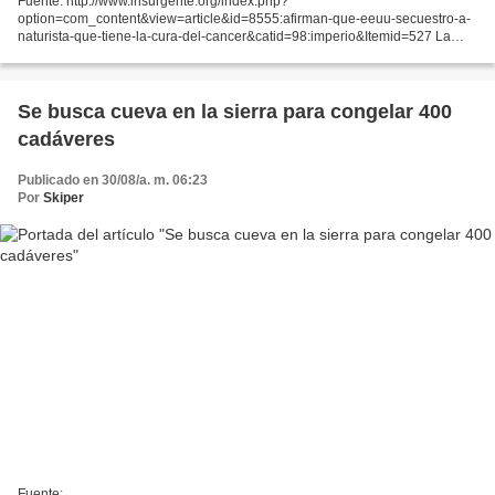
Fuente: http://www.insurgente.org/index.php?
option=com_content&view=article&id=8555:afirman-que-eeuu-secuestro-a-
naturista-que-tiene-la-cura-del-cancer&catid=98:imperio&Itemid=527 La
Administración de Alimentos y Medicinas de Estados Unidos (FDA por sus...
Se busca cueva en la sierra para congelar 400
cadáveres
Publicado en 30/08/a. m. 06:23
Por
Skiper
Fuente: