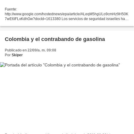
Fuente:
http://www.google.com/hostednews/epa/article/ALeqM5hgULo9cmHz9H50K
7wE6IFLxKdhGw?docId=1613380 Los servicios de seguridad israelíes han
declarado el estado de alerta máxima a partir de mañana viernes en
previsión de posibles disturbios después...
Colombia y el contrabando de gasolina
Publicado en 22/09/a. m. 09:08
Por
Skiper