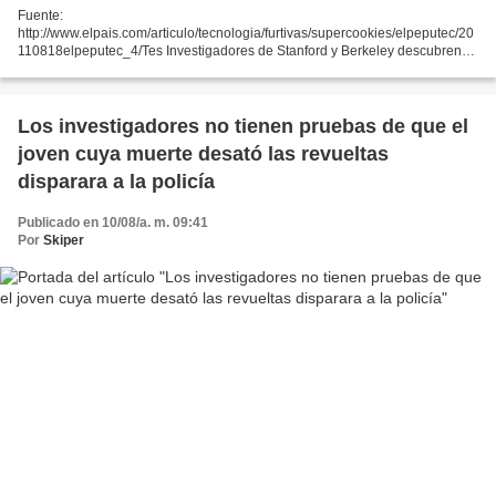
Fuente:
http://www.elpais.com/articulo/tecnologia/furtivas/supercookies/elpeputec/20
110818elpeputec_4/Tes Investigadores de Stanford y Berkeley descubren
que grandes portales usan métodos de rastreo capaces de reestablecer el
perfil del internauta aunque...
Los investigadores no tienen pruebas de que el
joven cuya muerte desató las revueltas
disparara a la policía
Publicado en 10/08/a. m. 09:41
Por
Skiper