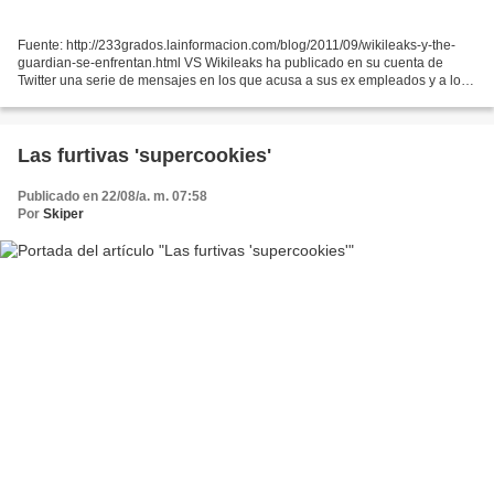
Fuente: http://233grados.lainformacion.com/blog/2011/09/wikileaks-y-the-
guardian-se-enfrentan.html VS Wikileaks ha publicado en su cuenta de
Twitter una serie de mensajes en los que acusa a sus ex empleados y a los
medios de comunicación de propiciar...
Las furtivas 'supercookies'
Publicado en 22/08/a. m. 07:58
Por
Skiper