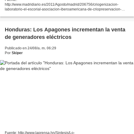
http://www.madridiario.es/2011/Agosto/madrid/206756/criogenizacion-
laboratorio-el-escorial-asociacion-iberoamericana-de-criopreservacion-
vicente-roldan.html La Asociación Iberoamericana de Criopreservación ha
iniciado contactos con alcaldes de...
Honduras: Los Apagones incrementan la venta
de generadores eléctricos
Publicado en 24/08/a. m. 06:29
Por
Skiper
Fuente: http://www.laprensa.hn/Sintesis/Lo-