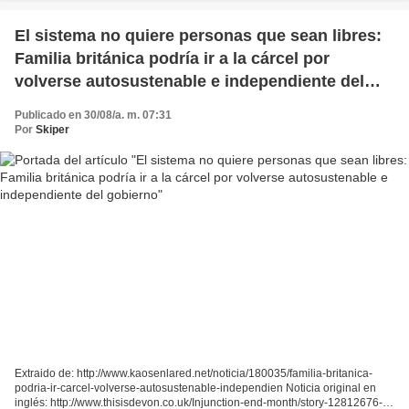
30.000 inmigrantes". En el...
El sistema no quiere personas que sean libres:
Familia británica podría ir a la cárcel por
volverse autosustenable e independiente del
gobierno
Publicado en 30/08/a. m. 07:31
Por
Skiper
Extraido de: http://www.kaosenlared.net/noticia/180035/familia-britanica-
podria-ir-carcel-volverse-autosustenable-independien Noticia original en
inglés: http://www.thisisdevon.co.uk/Injunction-end-month/story-12812676-