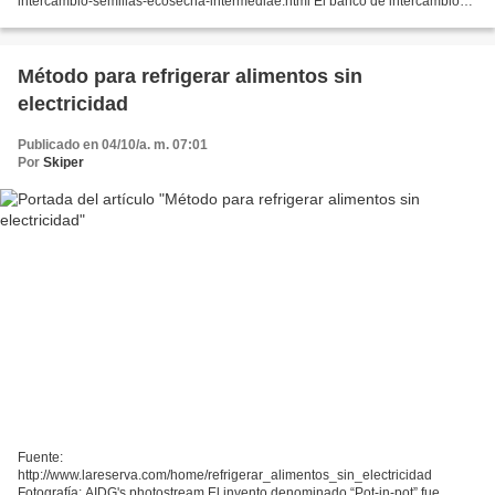
intercambio-semillas-ecosecha-intermediae.html El banco de intercambio
de semillas de Intermediae y Ecosecha está a punto de cumplir un año y ya
se ha convertido en una referencia...
Método para refrigerar alimentos sin
electricidad
Publicado en 04/10/a. m. 07:01
Por
Skiper
Fuente:
http://www.lareserva.com/home/refrigerar_alimentos_sin_electricidad
Fotografía: AIDG's photostream El invento denominado “Pot-in-pot” fue