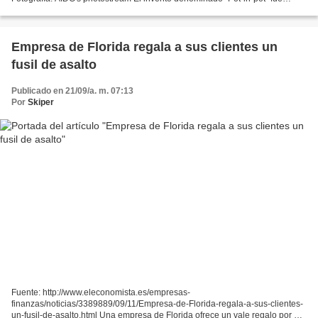
desarrollado por Mohamemed Bah Abba , residente del norte de Nigeria en
donde el 90% de las aldeas no poseen...
Empresa de Florida regala a sus clientes un
fusil de asalto
Publicado en 21/09/a. m. 07:13
Por
Skiper
Fuente: http://www.eleconomista.es/empresas-
finanzas/noticias/3389889/09/11/Empresa-de-Florida-regala-a-sus-clientes-
un-fusil-de-asalto.html Una empresa de Florida ofrece un vale regalo por un