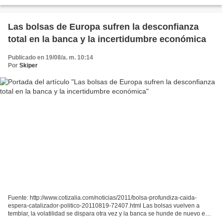
de septiembre ante la posibilidad, cada vez...
Las bolsas de Europa sufren la desconfianza
total en la banca y la incertidumbre económica
Publicado en 19/08/a. m. 10:14
Por
Skiper
Fuente: http://www.cotizalia.com/noticias/2011/bolsa-profundiza-caida-
espera-catalizador-politico-20110819-72407.html Las bolsas vuelven a
temblar, la volatilidad se dispara otra vez y la banca se hunde de nuevo en
un contexto de desconfianza total en...