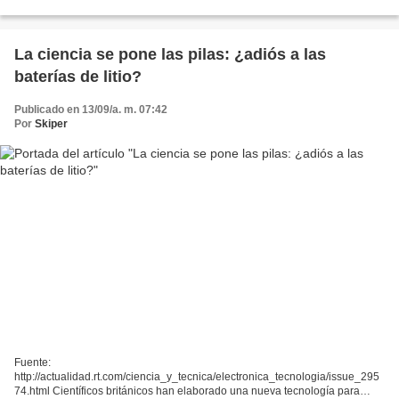
entre el dueño del bar y su yerno ya no existe. El juez Ruz...
La ciencia se pone las pilas: ¿adiós a las
baterías de litio?
Publicado en 13/09/a. m. 07:42
Por
Skiper
Fuente:
http://actualidad.rt.com/ciencia_y_tecnica/electronica_tecnologia/issue_295
74.html Científicos británicos han elaborado una nueva tecnología para