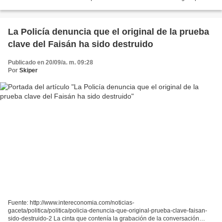
fusil AK-47 a los comerciantes que contraten sus servicios...
La Policía denuncia que el original de la prueba
clave del Faisán ha sido destruido
Publicado en 20/09/a. m. 09:28
Por
Skiper
Fuente: http://www.intereconomia.com/noticias-
gaceta/politica/politica/policia-denuncia-que-original-prueba-clave-faisan-
sido-destruido-2 La cinta que contenía la grabación de la conversación