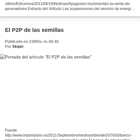
ultimo/Ediciones/2011/08/19/Noticias/Apagones-incrementan-la-venta-de-
generadores Extracto del Artículo Las suspensiones del servicio de energía
continúan no sólo para los sectores de occidente, Olancho y el...
El P2P de las semillas
Publicado en 23/09/a. m. 06:40
Por
Skiper
Fuente:
http://www.madridiario.es/2011/Septiembre/medioambiente/207650/banco-