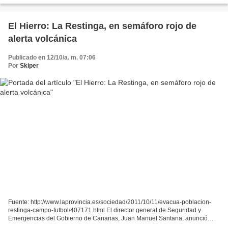
El Hierro: La Restinga, en semáforo rojo de
alerta volcánica
Publicado en 12/10/a. m. 07:06
Por
Skiper
Fuente: http://www.laprovincia.es/sociedad/2011/10/11/evacua-poblacion-
restinga-campo-futbol/407171.html El director general de Seguridad y
Emergencias del Gobierno de Canarias, Juan Manuel Santana, anunció
este martes la decisión de elevar a rojo el...