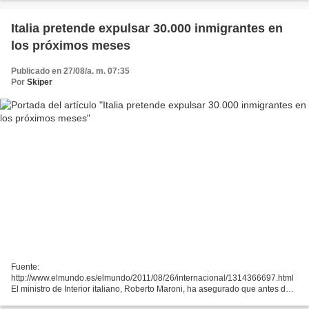
Italia pretende expulsar 30.000 inmigrantes en
los próximos meses
Publicado en 27/08/a. m. 07:35
Por
Skiper
Fuente:
http://www.elmundo.es/elmundo/2011/08/26/internacional/1314366697.html
El ministro de Interior italiano, Roberto Maroni, ha asegurado que antes de
final de año serán expulsados y repatriados a su país de origen "unos