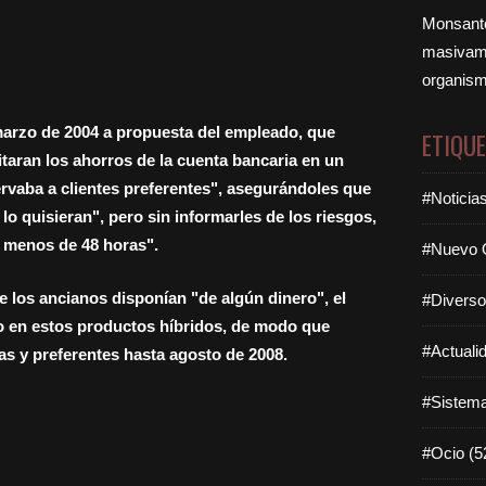
Monsanto
masivame
organism
marzo de 2004 a propuesta del empleado, que
ETIQU
taran los ahorros de la cuenta bancaria en un
rvaba a clientes preferentes", asegurándoles que
#Noticia
 lo quisieran", pero sin informarles de los riesgos,
n menos de 48 horas".
#Nuevo O
e los ancianos disponían "de algún dinero", el
#Diverso
lo en estos productos híbridos, de modo que
#Actuali
s y preferentes hasta agosto de 2008.
#Sistema
#Ocio (5