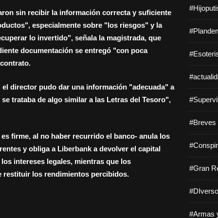
#Hijoput
ron sin recibir la información correcta y suficiente
roductos", especialmente sobre "los riesgos" y la
#Plandem
cuperar lo invertido", señala la magistrada, que
diente documentación se entregó "con poca
#Esoteri
 contrato.
#actuali
 el director pudo dar una información "adecuada" a
 se trataba de algo similar a las Letras del Tesoro",
#Supervi
#Breves 
 es firme, al no haber recurrido el banco- anula los
#Conspir
entes y obliga a Liberbank a devolver el capital
 los intereses legales, mientras que los
#Gran Re
restituir los rendimientos percibidos.
#DIverso
#Armas y