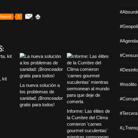
#Absurdo
Repost
0
#Geopolí
#Agenda 
S:
#Censura
#Desinfo
 kit
#Insólito
La nueva solución a
los problemas de
sanidad: ¡Bronceador
#Corrupt
gratis para todos!
Informe: Las élites de
#Tercera
la Cumbre del Clima
comieron 'carnes
#¿Transg
gourmet suculentas'
mientras sermonean