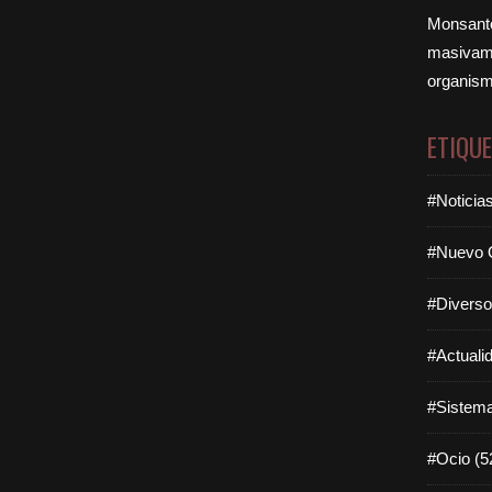
Monsanto
masivame
organism
ETIQU
#Noticia
#Nuevo O
#Diverso
#Actuali
#Sistema
#Ocio (5