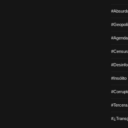
#Absurdo
#Geopolí
#Agenda 
#Censura
#Desinfo
#Insólito
#Corrupt
#Tercera
#¿Transg