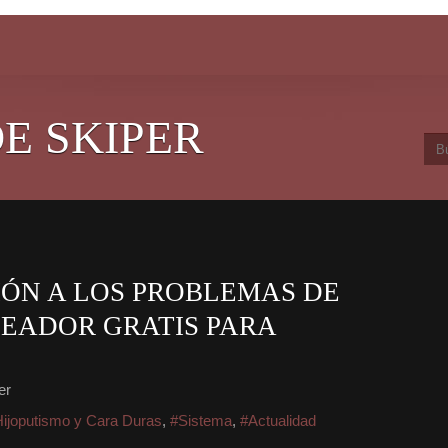
E SKIPER
IÓN A LOS PROBLEMAS DE
CEADOR GRATIS PARA
er
ijoputismo y Cara Duras
,
#Sistema
,
#Actualidad