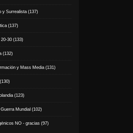
 y Surrealista (137)
tica (137)
20-30 (133)
 (132)
rmación y Mass Media (131)
 (130)
olandia (123)
 Guerra Mundial (102)
énicos NO - gracias (97)