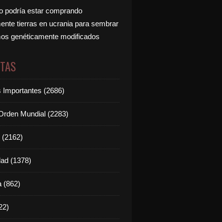
 podría estar comprando
nte tierras en ucrania para sembrar
os genéticamente modificados
ETAS
s Importantes (2686)
rden Mundial (2283)
 (2162)
dad (1378)
 (862)
22)