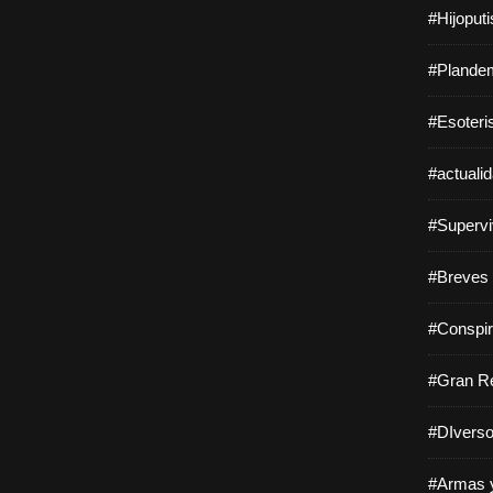
#Hijoput
#Plandem
#Esoteri
#actuali
#Supervi
#Breves 
#Conspir
#Gran Re
#DIverso
#Armas y