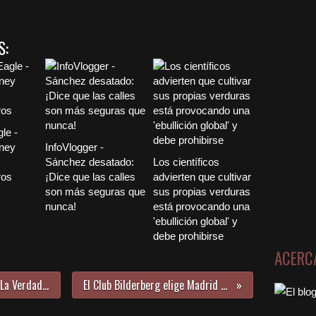
S:
le -
ney
InfoVlogger -
Sánchez desatado:
Los científicos
ros
¡Dice que las calles
advierten que cultivar
son más seguras que
sus propias verduras
nunca!
está provocando una
'ebullición global' y
debe prohibirse
ACERC
Sin Miedo Al Éxito Ep.35 | s4vitar: La Verdad sobre Pegasus, Anonymous y la Deep Web
El Club Bilderberg elige Madrid para su reunión secreta de 2024