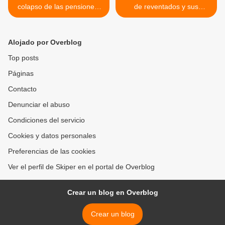
colapso de las pensiones:
de reventados y sus
La verdad oculta detrás de
amenazas: "Métanse sus
la Agenda 2030
planes de paz por el c*lo >
Alojado por Overblog
Top posts
Páginas
Contacto
Denunciar el abuso
Condiciones del servicio
Cookies y datos personales
Preferencias de las cookies
Ver el perfil de Skiper en el portal de Overblog
Crear un blog en Overblog
Crear un blog