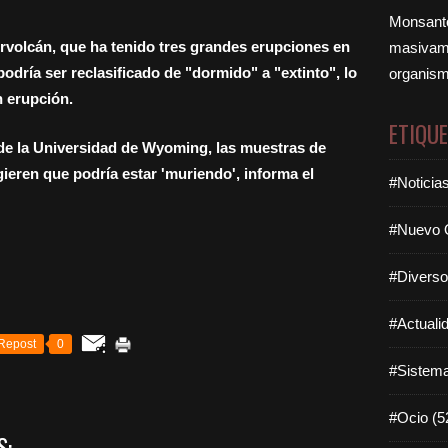
Monsanto
ervolcán, que ha tenido tres grandes erupciones en
masivame
odría ser reclasificado de "dormido" a "extinto", lo
organism
n erupción.
ETIQU
de la Universidad de Wyoming, las muestras de
ieren que podría estar 'muriendo', informa el
#Noticia
#Nuevo O
#Diverso
#Actuali
Repost
0
#Sistema
#Ocio (5
S: