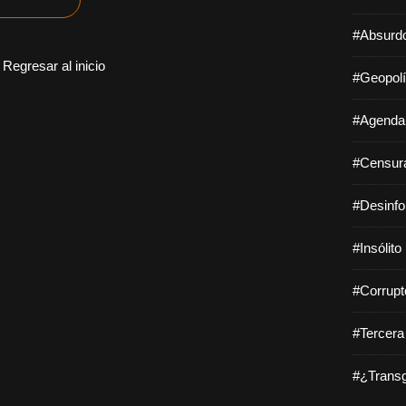
#Absurdo
Regresar al inicio
#Geopolí
#Agenda 
#Censura
#Desinfo
#Insólito
#Corrupt
#Tercera
#¿Transg