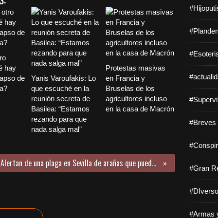
#Hijoput
#Plandem
#Esoteri
ro
é hay
Protestas masivas
#actuali
lapso de
Yanis Varoufakis: Lo
en Francia y
ca?
que escuché en la
Bruselas de los
reunión secreta de
agricultores incluso
#Supervi
Basilea: “Estamos
en la casa de Macrón
rezando para que
#Breves 
nada salga mal”
#Conspir
Alertan de una plaga en Sevilla de arañas que puede provocar necrosis de la piel
#Gran Re
#DIverso
#Armas y