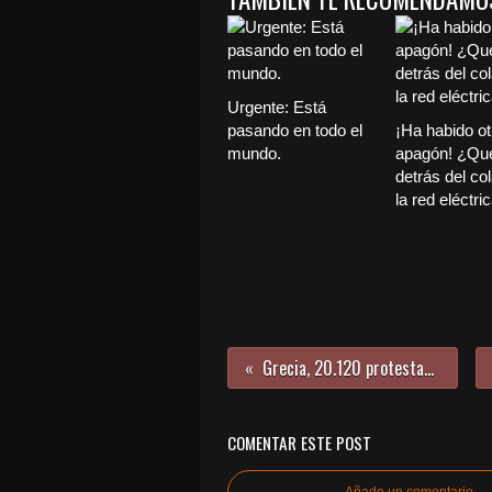
Urgente: Está
pasando en todo el
¡Ha habido ot
mundo.
apagón! ¿Qu
detrás del co
la red eléctri
Grecia, 20.120 protestas en cuatro años
COMENTAR ESTE POST