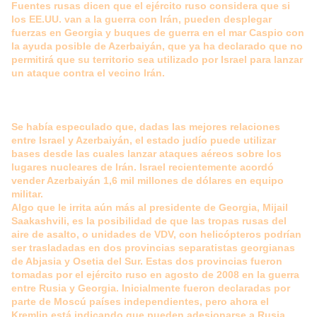
Fuentes rusas dicen que el ejército ruso considera que si
los EE.UU. van a la guerra con Irán, pueden desplegar
fuerzas en Georgia y buques de guerra en el mar Caspio con
la ayuda posible de Azerbaiyán, que ya ha declarado que no
permitirá que su territorio sea utilizado por Israel para lanzar
un ataque contra el vecino Irán.
Se había especulado que, dadas las mejores relaciones
entre Israel y Azerbaiyán, el estado judío puede utilizar
bases desde las cuales lanzar ataques aéreos sobre los
lugares nucleares de Irán. Israel recientemente acordó
vender Azerbaiyán 1,6 mil millones de dólares en equipo
militar.
Algo que le irrita aún más al presidente de Georgia, Mijail
Saakashvili, es la posibilidad de que las tropas rusas del
aire de asalto, o unidades de VDV, con helicópteros podrían
ser trasladadas en dos provincias separatistas georgianas
de Abjasia y Osetia del Sur. Estas dos provincias fueron
tomadas por el ejército ruso en agosto de 2008 en la guerra
entre Rusia y Georgia. Inicialmente fueron declaradas por
parte de Moscú países independientes, pero ahora el
Kremlin está indicando que pueden adesionarse a Rusia.