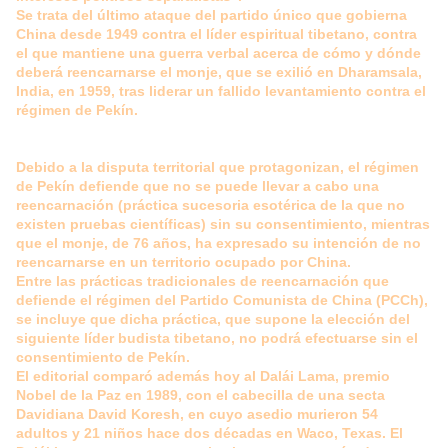
Se trata del último ataque del partido único que gobierna
China desde 1949 contra el líder espiritual tibetano, contra
el que mantiene una guerra verbal acerca de cómo y dónde
deberá reencarnarse el monje, que se exilió en Dharamsala,
India, en 1959, tras liderar un fallido levantamiento contra el
régimen de Pekín.
Debido a la disputa territorial que protagonizan, el régimen
de Pekín defiende que no se puede llevar a cabo una
reencarnación (práctica sucesoria esotérica de la que no
existen pruebas científicas) sin su consentimiento, mientras
que el monje, de 76 años, ha expresado su intención de no
reencarnarse en un territorio ocupado por China.
Entre las prácticas tradicionales de reencarnación que
defiende el régimen del Partido Comunista de China (PCCh),
se incluye que dicha práctica, que supone la elección del
siguiente líder budista tibetano, no podrá efectuarse sin el
consentimiento de Pekín.
El editorial comparó además hoy al Dalái Lama, premio
Nobel de la Paz en 1989, con el cabecilla de una secta
Davidiana David Koresh, en cuyo asedio murieron 54
adultos y 21 niños hace dos décadas en Waco, Texas.
El