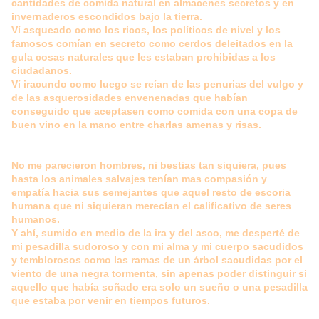
cantidades de comida natural en almacenes secretos y en
invernaderos escondidos bajo la tierra.
Ví asqueado como los ricos, los políticos de nivel y los
famosos comían en secreto como cerdos deleitados en la
gula cosas naturales que les estaban prohibidas a los
ciudadanos.
Ví iracundo como luego se reían de las penurias del vulgo y
de las asquerosidades envenenadas que habían
conseguido que aceptasen como comida con una copa de
buen vino en la mano entre charlas amenas y risas.
No me parecieron hombres, ni bestias tan siquiera, pues
hasta los animales salvajes tenían mas compasión y
empatía hacia sus semejantes que aquel resto de escoria
humana que ni siquieran merecían el calificativo de seres
humanos.
Y ahí, sumido en medio de la ira y del asco, me desperté de
mi pesadilla sudoroso y con mi alma y mi cuerpo sacudidos
y temblorosos como las ramas de un árbol sacudidas por el
viento de una negra tormenta, sin apenas poder distinguir si
aquello que había soñado era solo un sueño o una pesadilla
que estaba por venir en tiempos futuros.