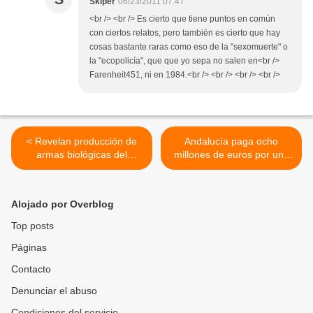
Skiper
06/23/2011 07:47
<br /> <br /> Es cierto que tiene puntos en común
con ciertos relatos, pero también es cierto que hay
cosas bastante raras como eso de la "sexomuerte" o
la "ecopolicía", que que yo sepa no salen en<br />
Farenheit451, ni en 1984.<br /> <br /> <br /> <br />
< Revelan producción de
Andalucía paga ocho
armas biológicas del
millones de euros por una
régimen israelí
red informática que no usa
>
Alojado por Overblog
Top posts
Páginas
Contacto
Denunciar el abuso
Condiciones del servicio