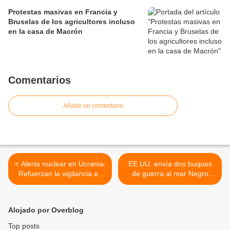
Protestas masivas en Francia y
Bruselas de los agricultores incluso
en la casa de Macrón
Comentarios
Añade un comentario
< Alerta nuclear en Ucrania:
EE.UU. envía dos buques
Refuerzan la vigilancia en
de guerra al mar Negro
las centrales atómicas por
para evacuar en caso de
los disturbios
ataque durante los Juegos
Olímpicos de Invierno de
Alojado por Overblog
Sochi >
Top posts