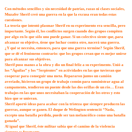
Con métodos sencillos y sin necesidad de patrias, razas ni clases sociales,
Muzafer Sherif creó una guerra en la que la excusa eran todas estas
cuestiones.
La teoría que intentó plasmar Sherif en su experimento era sencilla, pero
importante. Según él, los conflictos surgen cuando dos grupos compiten
por algo en lo que sólo uno puede ganar. Si un colectivo siente que, para
alcanzar su objetivo, tiene que luchar contra otro, nacerá una guerra.
¿Y qué se necesita, entonces, para que una guerra termine? Según Sherif,
que se dé el fenómeno contrario: que los grupos crean que es mejor unirse
para alcanzar sus objetivos.
Sherif puso manos a la obra y dio un final feliz a su experimento. Unió a
los “Águilas” y los “Serpientes” en actividades en las que tuvieran que
cooperar para conseguir una meta. Repararon juntos un camión
averiado, hicieron un grupo de trabajo común para suministrar agua al
campamento, tendieron un puente desde las dos orillas de un río… Eran
trabajos en las que unos necesitaban la cooperación de los otros y esto
hizo que se unieran.
Sherif aportó ideas para acabar con la tristeza que siempre producen las
guerras, aunque se ganen. El duque de Welington sentenció “Nada,
excepto una batalla perdida, puede ser tan melancólico como una batalla
ganada”.
Al igual que Sherif, éste militar sabía que el camino de la violencia
siempre es frustrante.