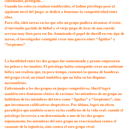
cimentador, protegido…
Cuando los roles ya estaban establecidos, el ladino psicólogo pasó al
siguiente nivel del juego: se dedicó a fomentar la competitividad entre
ellos.
Para ello, ideó tareas en las que sólo un grupo pudiera alcanzar el éxito:
el inevitable partido de fútbol y el viejo juego de tirar de una cuerda
servían muy bien para ese fin. Asumiendo el papel de sheriff en este tipo de
tareas, el investigador consiguió crear una guerra entre “Águilas” y
“Serpientes”.
La hostilidad entre los dos grupos fue aumentando y pronto empezaron
las peleas y los insultos. El psicólogo había conseguido crear un ambiente
bélico tan realista que, en poco tiempo, comenzó la quema de banderas
del grupo rival, un ritual simbólico que no falta en las disputas
nacionalistas.
Enfrentando a los dos grupos en juegos competitivos, Sherif logró
también otro fenómeno clásico de racismo: los miembros de un grupo no
hablaban de los miembros del otro como “Águilas” o “Serpientes”, sino
que inventaron calificativos despectivos. Por último, logró un efecto
paradójico que también ocurre en los conflictos de la vida real: cuando el
psicólogo favorecía a un determinado a uno de los dos grupos
injustamente, los miembros del otro grupo no reaccionaban contra el
causante de la injusticia, sino contra el otro grupo rival.