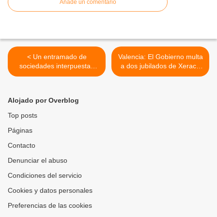
Añade un comentario
< Un entramado de
Valencia: El Gobierno multa
sociedades interpuestas
a dos jubilados de Xeraco
está detrás de Capio, la
por trabajar sus tierras >
gran gestora privada de
hospitales públicos
Alojado por Overblog
Top posts
Páginas
Contacto
Denunciar el abuso
Condiciones del servicio
Cookies y datos personales
Preferencias de las cookies