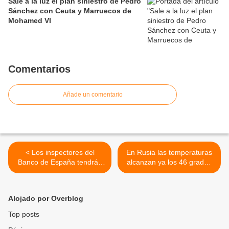
Sale a la luz el plan siniestro de Pedro
Sánchez con Ceuta y Marruecos de
Mohamed VI
Comentarios
Añade un comentario
< Los inspectores del
En Rusia las temperaturas
Banco de España tendrán
alcanzan ya los 46 grados
que firmar con nombre y
bajo cero >
apellidos sus informes.
Bruselas va a exigir que se
Alojado por Overblog
identifiquen para poderles
reclamar responsabilidades
Top posts