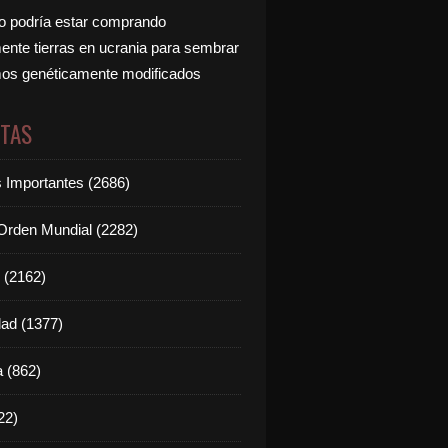
 podría estar comprando
nte tierras en ucrania para sembrar
os genéticamente modificados
ETAS
s Importantes (2686)
rden Mundial (2282)
 (2162)
dad (1377)
 (862)
22)