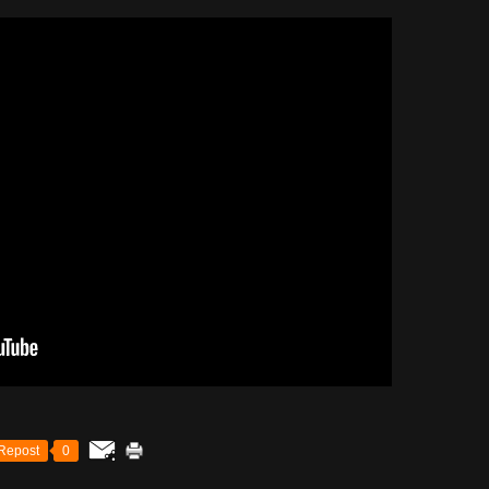
Repost
0