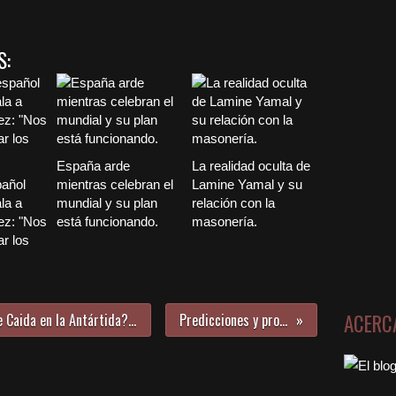
S:
España arde
La realidad oculta de
añol
mientras celebran el
Lamine Yamal y su
la a
mundial y su plan
relación con la
ez: "Nos
está funcionando.
masonería.
ar los
ACERC
¿Una Inmensa Nave Extraterrestre Caida en la Antártida? (creó vientos de 5.000 Km/h)
Predicciones y profecías 2024