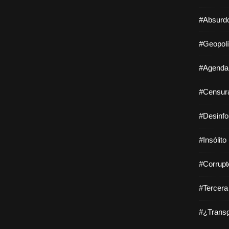
#Absurdo
#Geopolí
#Agenda 
#Censura
#Desinfo
#Insólito
#Corrupt
#Tercera
#¿Transg