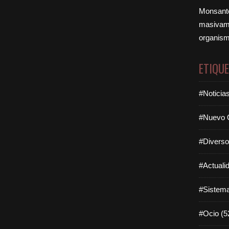
Monsanto
masivame
organism
ETIQU
#Noticia
#Nuevo O
#Diverso
#Actuali
#Sistema
#Ocio (5