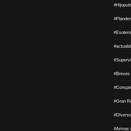
#Hijoput
#Plandem
#Esoteri
#actuali
#Supervi
#Breves 
#Conspir
#Gran Re
#DIverso
#Armas y