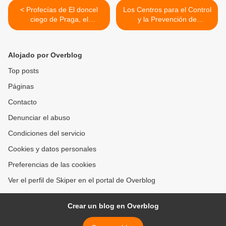
< Profecías de El doncel
Los Centros para el Control
ciego de Praga, el
y la Prevención de
Nostradamus checo que lo
Enfermedades (CDC)
acertó todo
admiten accidentalmente
que las mascarillas
Alojado por Overblog
comunes son totalmente
inútiles contra el virus Covid
Top posts
y otras infecciones >
Páginas
Contacto
Denunciar el abuso
Condiciones del servicio
Cookies y datos personales
Preferencias de las cookies
Ver el perfil de Skiper en el portal de Overblog
Crear un blog en Overblog