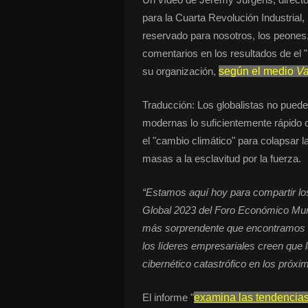
para la Cuarta Revolución Industrial, 
reservado para nosotros, los peones,
comentarios en los resultados de el
su organización,
según el medio
Va
Traducción: Los globalistas no pued
modernas lo suficientemente rápido c
el "cambio climático" para colapsar l
masas a la esclavitud por la fuerza.
“Estamos aquí hoy para compartir lo
Global 2023 del Foro Económico Mun
más sorprendente que encontramos es
los líderes empresariales creen que l
cibernético catastrófico en los próxi
El informe "
examina las tendencias