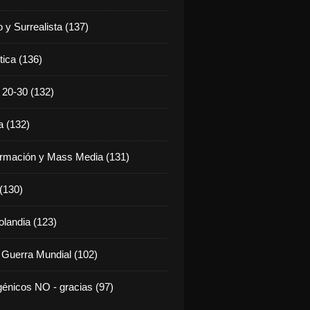
 y Surrealista (137)
tica (136)
20-30 (132)
 (132)
rmación y Mass Media (131)
 (130)
olandia (123)
 Guerra Mundial (102)
énicos NO - gracias (97)