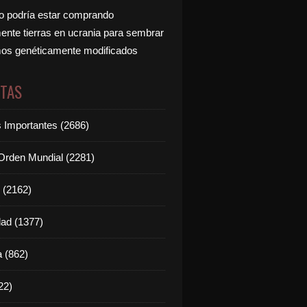
 podría estar comprando
nte tierras en ucrania para sembrar
os genéticamente modificados
ETAS
s Importantes (2686)
rden Mundial (2281)
 (2162)
dad (1377)
 (862)
22)