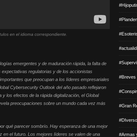
#Hijoput
#Plandem
#Esoteri
ítulos en el idioma correspondiente.
#actuali
#Supervi
nologías emergentes y de maduración rápida, la falta de
s expectativas regulatorias y de los accionistas
#Breves 
 importantes que preocupan a los líderes empresariales
Global Cybersecurity Outlook del año pasado reflejaron
#Conspir
y los efectos de la rápida digitalización, el Global
revela preocupaciones sobre un mundo cada vez más
#Gran Re
#DIverso
 por qué parecer sombrío. Hay esperanza de una mejor
en el futuro. Los mejores líderes se valen de una
#Armas y