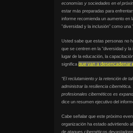
economías y sociedades en el próxi
estar más preparadas para enfrentar
informe recomienda un aumento en la 
"diversidad y la inclusión" como una 
Usted sabe que estas personas no ha
que se centren en la "diversidad y la
lugar de la educación, la capacitació
significa
que
van a desencadenar e
“El reclutamiento y la retención de t
administrar la resiliencia cibernétic
profesionales cibernéticos es expand
dice un resumen ejecutivo del inform
Cabe señalar que este próximo event
organización ha estado advirtiendo a
de ataques cibernéticos devastadore