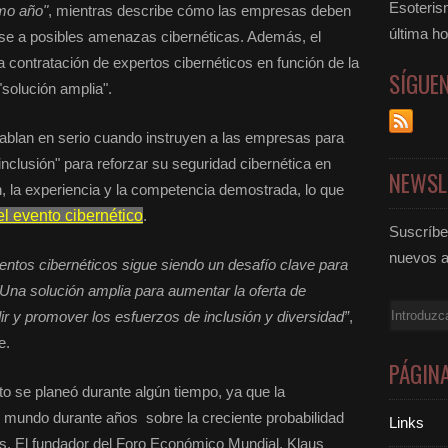
Esoteris
mo año"
, mientras describe cómo las empresas deben
última ho
se a posibles amenazas cibernéticas. Además, el
contratación de expertos cibernéticos en función de la
SÍGUE
"solución amplia".
blan en serio cuando instruyen a las empresas para
 inclusión" para reforzar su seguridad cibernética en
NEWSL
n, la experiencia y la competencia demostrada, lo que
l evento cibernético
.
Suscríbet
nuevos a
alentos cibernéticos sigue siendo un desafío clave para
a. Una solución amplia para aumentar la oferta de
Email
ir y promover los esfuerzos de inclusión y diversidad”
,
e.
PÁGIN
o se planeó durante algún tiempo, ya que la
l mundo durante años sobre la creciente probabilidad
Links
s. El fundador del Foro Económico Mundial, Klaus