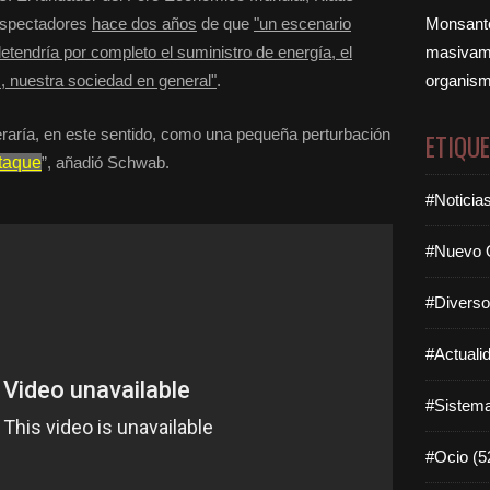
 espectadores
hace dos años
de que
"un escenario
Monsanto
detendría por completo el suministro de energía, el
masivame
os, nuestra sociedad en general"
.
organism
eraría, en este sentido, como una pequeña perturbación
ETIQU
ataque
”, añadió Schwab.
#Noticia
#Nuevo O
#Diverso
#Actuali
#Sistema
#Ocio (5