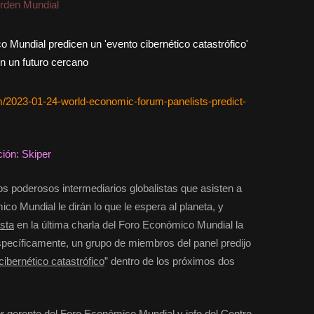
rden Mundial
/2023-01-24-world-economic-forum-panelists-predict-
ción: Skiper
os poderosos intermediarios globalistas que asisten a
o Mundial le dirán lo que le espera al planeta, y
ista
en la última charla del Foro Económico Mundial la
ecíficamente, un grupo de miembros del panel predijo
cibernético catastrófico
” dentro de los próximos dos
r gerente del Foro Económico Mundial y jefe del Centro