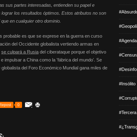
as sus partes interesadas, entienden su papel e
#Absurdo
 lograr los resultados óptimos. Estos atributos no son
que en cualquier otro dominio.
#Geopolí
 probable es que se exprese en la guerra en curso
#Agenda 
uación del Occidente globalista vertiendo armas en
,
se culpará a Rusia
del ciberataque porque el objetivo
#Censura
ú e impulsar a China como la 'fábrica del mundo'. Se
te globalista del Foro Económico Mundial gana miles de
#Desinfo
#Insólito
#Corrupt
Repost
0
#Tercera
#¿Transg
S: