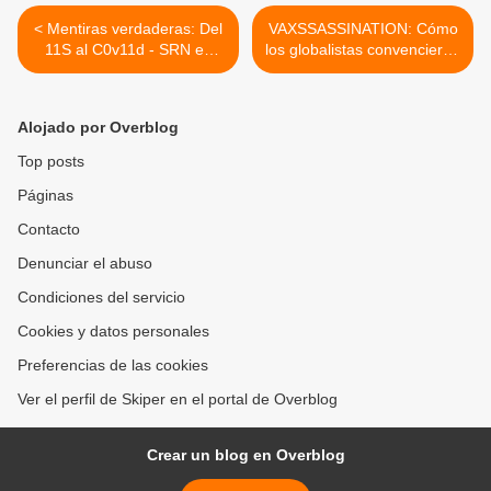
< Mentiras verdaderas: Del
VAXSSASSINATION: Cómo
11S al C0v11d - SRN en
los globalistas convencieron
español
a MIL MILLONES de
personas para que se
exterminaran con armas
Alojado por Overblog
biológicas presentadas
como "vacunas" >
Top posts
Páginas
Contacto
Denunciar el abuso
Condiciones del servicio
Cookies y datos personales
Preferencias de las cookies
Ver el perfil de Skiper en el portal de Overblog
Crear un blog en Overblog