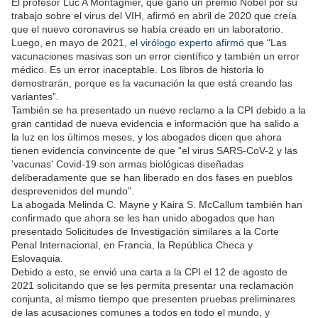
El profesor Luc A Montagnier, que ganó un premio Nobel por su
trabajo sobre el virus del VIH, afirmó en abril de 2020 que creía
que el nuevo coronavirus se había creado en un laboratorio.
Luego, en mayo de 2021,
el virólogo experto afirmó
que “Las
vacunaciones masivas son un error científico y también un error
médico. Es un error inaceptable. Los libros de historia lo
demostrarán, porque es la vacunación la que está creando las
variantes”.
También se ha presentado un nuevo reclamo a la CPI debido a la
gran cantidad de nueva evidencia e información que ha salido a
la luz en los últimos meses, y los abogados dicen que ahora
tienen evidencia convincente de que “el virus SARS-CoV-2 y las
'vacunas' Covid-19 son armas biológicas diseñadas
deliberadamente que se han liberado en dos fases en pueblos
desprevenidos del mundo”.
La abogada Melinda C. Mayne y Kaira S. McCallum también han
confirmado que ahora se les han unido abogados que han
presentado Solicitudes de Investigación similares a la Corte
Penal Internacional, en Francia, la República Checa y
Eslovaquia.
Debido a esto, se envió una carta a la CPI el 12 de agosto de
2021 solicitando que se les permita presentar una reclamación
conjunta, al mismo tiempo que presenten pruebas preliminares
de las acusaciones comunes a todos en todo el mundo, y