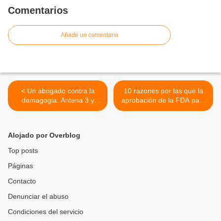
Comentarios
Añade un comentario
< Un abogado contra la
10 razones por las que la
demagogia: Antena 3 y
aprobación de la FDA para
Newtral se unen para
el pinchazo de Pfizer no
hundirme.
tiene que ver con la salud,
sino con obligar a las
Alojado por Overblog
personas a inyectarse >
Top posts
Páginas
Contacto
Denunciar el abuso
Condiciones del servicio