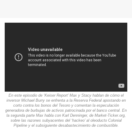
En este episodio de ‘Keiser Report’ Max y Stacy hablan de cómo el
inversor Michael Burry se enfrenta a la Reserva Federal apostando en
corto contra los bonos del Tesoro y comentan la especulación
generadora de burbujas de activos patrocinada por el banco central. En
la segunda parte Max habla con Karl Denninger, de Market-Ticker.org,
sobre las razones subyacentes del ‘hackeo’ al oleoducto Colonial
Pipeline y el subsiguiente desabastecimiento de combustible.