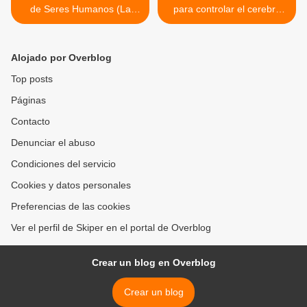
de Seres Humanos (La
para controlar el cerebro
Sorprendente Historia
humano explicado por el
confirmada por Ummo)
experto en neurobiología
de la CIA en una
Alojado por Overblog
conferencia en la Academia
Militar de West Point >
Top posts
Páginas
Contacto
Denunciar el abuso
Condiciones del servicio
Cookies y datos personales
Preferencias de las cookies
Ver el perfil de Skiper en el portal de Overblog
Crear un blog en Overblog
Crear un blog