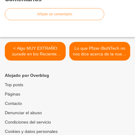
Añade un comentario
< Algo MUY EXTRAÑO
Lo que Pfizer-BioNTech no
sucede en los Recientes
nos dice acerca de la nueva
Terremotos
vacuna contra la COVID-19
de ARNm >
Alojado por Overblog
Top posts
Páginas
Contacto
Denunciar el abuso
Condiciones del servicio
Cookies y datos personales