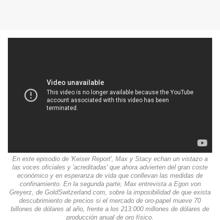
En este episodio de 'Keiser Report', Max y Stacy echan un vistazo a
las voces oficiales y 'acreditadas' que ahora advierten del gran coste
económico y en esperanza de vida que conllevan las medidas de
confinamiento. En la segunda parte, Max entrevista a Egon von
Greyerz, de GoldSwitzerland.com, sobre la imposibilidad de que exista
descubrimiento de precios si el mercado de oro-papel mueve 70
billones de dólares al año, frente a los 213.000 millones de dólares de
producción anual de oro físico.