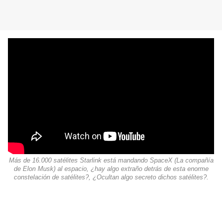
Más de 16.000 satélites Starlink está mandando SpaceX (La compañía
de Elon Musk) al espacio, ¿hay algo extraño detrás de esta enorme
constelación de satélites?, ¿Ocultan algo secreto dichos satélites?.