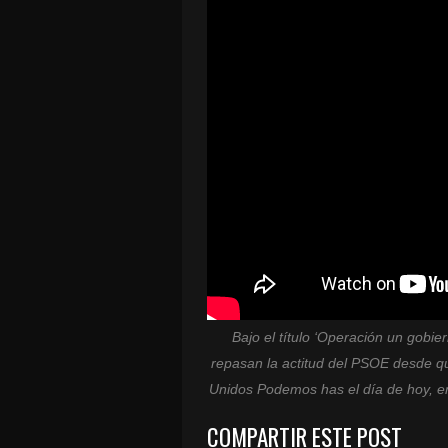
Bajo el título ‘Operación un gob
repasan la actitud del PSOE desde qu
Unidos Podemos has el día de hoy, en
COMPARTIR ESTE POST