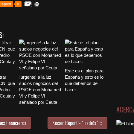
Repost
0
S:
Este es el plan para
trar
¡urgente! a la luz
España y esto es lo
 CNI que
sucios negocios del
que debemos de
Pedro
PSOE con Mohamed
hacer.
Ceuta y
VI y Felipe VI
señalado por Ceuta
ACERC
es financieros
Keiser Report - "Fiadiós"