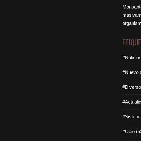
Monsanto
masivame
organism
ETIQU
#Noticia
#Nuevo O
#Diverso
#Actuali
#Sistema
#Ocio (5