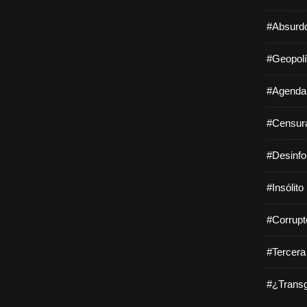
#Absurdo
#Geopolí
#Agenda 
#Censura
#Desinfo
#Insólito
#Corrupt
#Tercera
#¿Transg