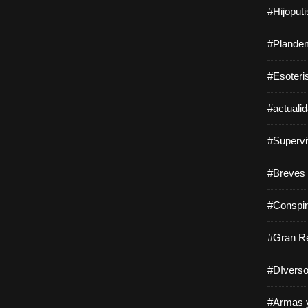
#Hijoput
#Plandem
#Esoteri
#actuali
#Supervi
#Breves 
#Conspir
#Gran Re
#DIverso
#Armas y