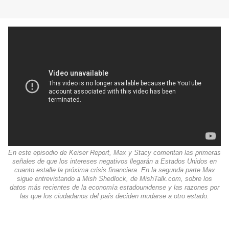
En este episodio de Keiser Report, Max y Stacy comentan las primeras
señales de que los intereses negativos llegarán a Estados Unidos en
cuanto estalle la próxima crisis financiera. En la segunda parte Max
sigue entrevistando a Mish Shedlock, de MishTalk.com, sobre los
datos más recientes de la economía estadounidense y las razones por
las que los ciudadanos del país deciden mudarse a otro estado.