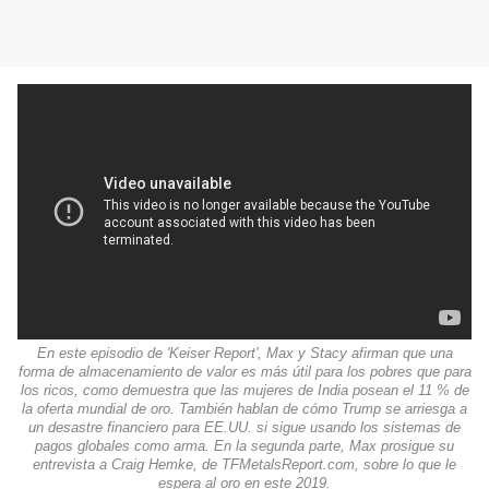
En este episodio de 'Keiser Report', Max y Stacy afirman que una
forma de almacenamiento de valor es más útil para los pobres que para
los ricos, como demuestra que las mujeres de India posean el 11 % de
la oferta mundial de oro. También hablan de cómo Trump se arriesga a
un desastre financiero para EE.UU. si sigue usando los sistemas de
pagos globales como arma. En la segunda parte, Max prosigue su
entrevista a Craig Hemke, de TFMetalsReport.com, sobre lo que le
espera al oro en este 2019.