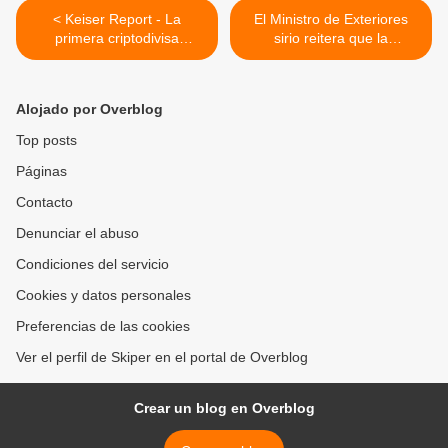
< Keiser Report - La
El Ministro de Exteriores
primera criptodivisa
sirio reitera que la
nacional
escenificación del ataque
se planea realizar en la
provincia de Idlib: "Los
Alojado por Overblog
Cascos Blancos
secuestraron a 44 niños
Top posts
para usarlos en un montaje
Páginas
de ataque químico" >
Contacto
Denunciar el abuso
Condiciones del servicio
Cookies y datos personales
Preferencias de las cookies
Ver el perfil de Skiper en el portal de Overblog
Crear un blog en Overblog