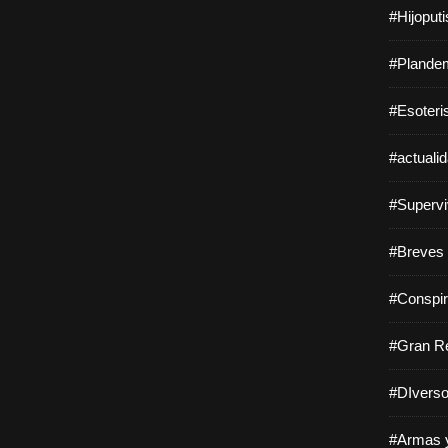
#Hijoput
#Plandem
#Esoteri
#actuali
#Supervi
#Breves 
#Conspir
#Gran Re
#DIverso
#Armas y