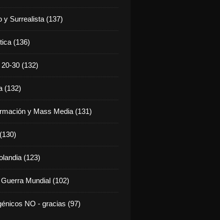
 y Surrealista (137)
tica (136)
20-30 (132)
 (132)
rmación y Mass Media (131)
 (130)
olandia (123)
 Guerra Mundial (102)
énicos NO - gracias (97)