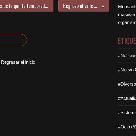
Así se crean los efectos especiales de la quinta temporada de Juego de Tronos
Regreso al valle del sueño
Monsanto
masivame
organism
ETIQU
#Noticia
Regresar al inicio
#Nuevo O
#Diverso
#Actuali
#Sistema
#Ocio (5