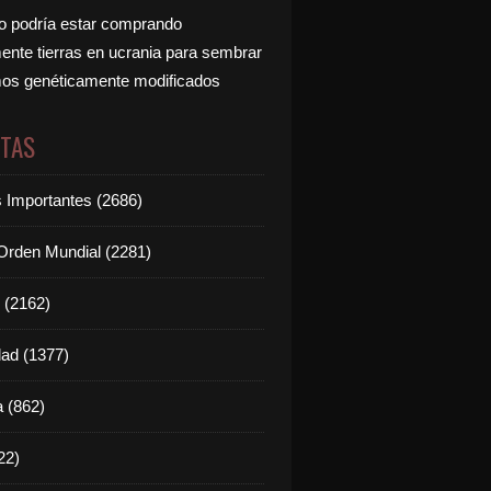
 podría estar comprando
nte tierras en ucrania para sembrar
os genéticamente modificados
ETAS
s Importantes (2686)
rden Mundial (2281)
 (2162)
dad (1377)
 (862)
22)