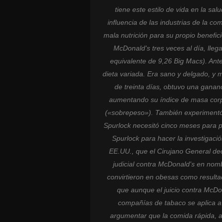
tiene este estilo de vida en la salu
influencia de las industrias de la co
mala nutrición para su propio benefic
McDonald's tres veces al día, lleg
equivalente de 9,26 Big Macs). Ant
dieta variada. Era sano y delgado, y
de treinta días, obtuvo una gana
aumentando su índice de masa corp
(«sobrepeso»). También experimentó 
Spurlock necesitó cinco meses para p
Spurlock para hacer la investigaci
EE.UU., que el Cirujano General d
judicial contra McDonald's en nom
convirtieron en obesas como result
que aunque el juicio contra McDona
compañías de tabaco se aplica a 
argumentar que la comida rápida, a