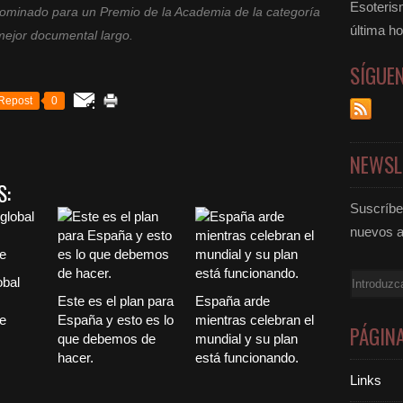
Esoteris
nominado para un Premio de la Academia de la categoría
última ho
mejor documental largo.
SÍGUE
Repost
0
NEWSL
S:
Suscríbet
nuevos a
Email
obal
Este es el plan para
España arde
e
España y esto es lo
mientras celebran el
PÁGIN
que debemos de
mundial y su plan
hacer.
está funcionando.
Links