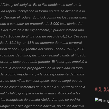
d física y psicológica. En el film también se explora la
mida rápida, incluyendo la forma en que se alimenta a la
io. Durante el rodaje, Spurlock comía en los restaurantes
ando a consumir un promedio de 5.000 kcal diarias (el
es del inicio de este experimento, Spurlock tomaba una
 medía 188 cm de altura con un peso de 84,1 kg. Después
ncia de 11,1 kg, un 13% de aumento de masa corporal
oral desde 23,2 (dentro del rango «sano» 19-25) a 26
cambios de humor, disfunción sexual y daño al hígado.
erder el peso que había ganado. El factor que impulsó a
ón fue la creciente propagación de la obesidad en todo
eclaró como «epidemia», y la correspondiente demanda
bre de dos niñas con sobrepeso, que se alegó que se
ACERC
ado de comer alimentos de McDonald's. Spurlock señala
ld's falló, gran parte de la misma crítica contra las
las franquicias de comida rápida. Aunque se podría
unque es psicológicamente adictiva, no es tan adictiva