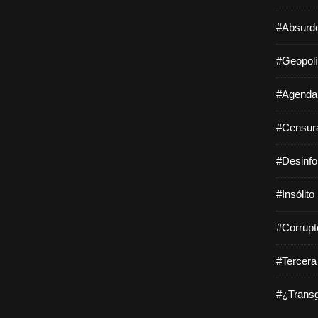
#Absurdo
#Geopolí
#Agenda 
#Censura
#Desinfo
#Insólito
#Corrupt
#Tercera
#¿Transg